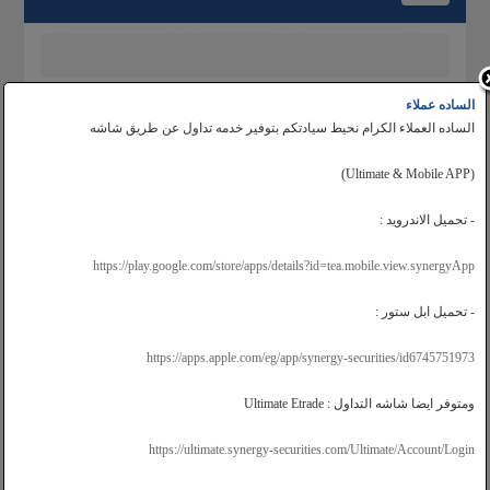
navigation
الساده عملاء
اسم المستخدم
الساده العملاء الكرام نحيط سيادتكم بتوفير خدمه تداول عن طريق شاشه
كلمة المرور
(Ultimate & Mobile APP)
دخول
- تحميل الاندرويد :
نسيت كلمة المرور؟
https://play.google.com/store/apps/details?id=tea.mobile.view.synergyApp
- تحميل ابل ستور :
https://apps.apple.com/eg/app/synergy-securities/id6745751973
ومتوفر ايضا شاشه التداول : Ultimate Etrade
https://ultimate.synergy-securities.com/Ultimate/Account/Login
خريطة الموقع