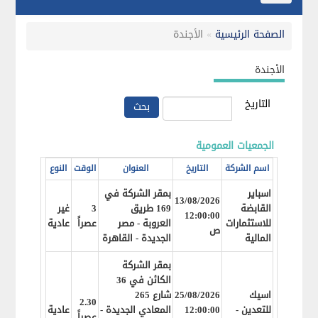
navigation
الصفحة الرئيسية
»
الأجندة
الأجندة
التاريخ
الجمعيات العمومية
اسم الشركة
التاريخ
العنوان
الوقت
النوع
اسباير
بمقر الشركة في
13/08/2026
القابضة
169 طريق
3
غير
12:00:00
للاستثمارات
العروبة - مصر
عصراً
عادية
ص
المالية
الجديدة - القاهرة
بمقر الشركة
الكائن في 36
اسيك
25/08/2026
شارع 265
2.30
للتعدين -
12:00:00
المعادي الجديدة -
عادية
عصراً