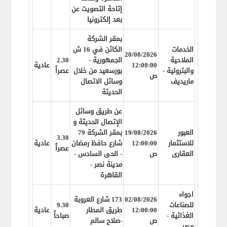
إتاحة التصويت عن
بعد إلكترونيا
بمقر الشركة
الخدمات
الكائن في 16 ش
20/08/2026
الملاحية
الجمهورية -
2.30
12:00:00
عادية
والبترولية -
بورسعيد من خلال
عصراً
ص
ماريديف
وسائل الاتصال
الحديثة
عن طريق وسائل
الإتصال الحديثة و
العبور
19/08/2026
بمقر الشركة 79
3.30
للاستثمار
12:00:00
شارع حافظ رمضان
عادية
عصراً
العقارى
ص
- الحى السادس -
مدينة نصر -
القاهرة
اجواء
02/08/2026
173 شارع العروبة
للصناعات
9.30
12:00:00
طريق المطار
عادية
الغذائية -
صباحاً
ص
-صلاح سالم
مصر