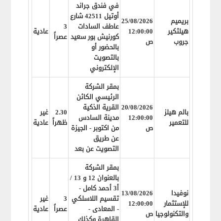
في فندق جراند
أوتيل 42511 شارع
بريميم
25/08/2026
عاطف السادات
3
هيلثكير
12:00:00
عادية
كورنيش بور سعيد
عصراً
جروب
ص
بالحضور أو
بالتصويت
الإلكتروني
بمقر الشركة
الرئيسي الكائن
20/08/2026
القرية الذكية
بالم هيلز
2.30
غير
12:00:00
مدينة السادس
للتعمير
ظهراً
عادية
ص
من اكتوبر - الجيزة
عن طريق
التصويت عن بعد
بمقر الشركة
بالعنوان 12 و 13 /
أ3 أحمد كامل -
نوفيدا
13/08/2026
تقسيم اللاسلكي
3
غير
للإستثمار
12:00:00
- المعادى -
عصراً
عادية
والتكنولوجيا
ص
القاهرة وكذلك