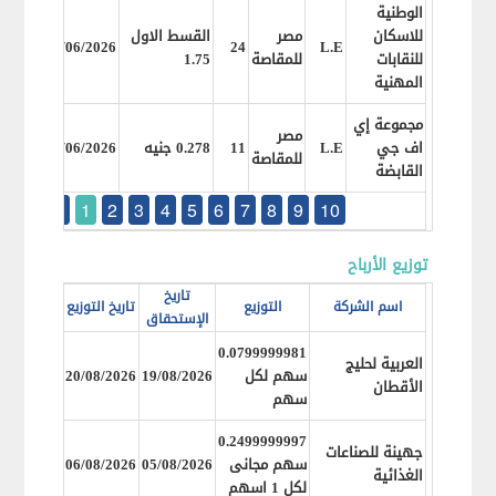
الوطنية
للاسكان
مصر
القسط الاول
6/2026
24/06/2026
24
L.E
للنقابات
للمقاصة
1.75
المهنية
مجموعة إي
مصر
اف جي
L.E
11
0.278 جنيه
24/06/2026
6/2026
للمقاصة
القابضة
...
1
2
3
4
5
6
7
8
9
10
توزيع الأرباح
تاريخ
اسم الشركة
التوزيع
تاريخ التوزيع
الإستحقاق
0.0799999981
العربية لحليج
سهم لكل
19/08/2026
20/08/2026
الأقطان
سهم
0.2499999997
جهينة للصناعات
سهم مجانى
05/08/2026
06/08/2026
الغذائية
لكل 1 اسهم