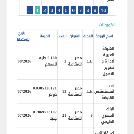
...
1
2
3
4
5
6
7
8
9
10
الكوبونات
تاريخ
اسم الورقة
العملة
العنوان
العدد
القيمة
تاريخ ا
الإستحقاق
الشركة
العربية
مصر
0.100 جنيه
لادارة و
L.E
2
09/08/2026
8/2026
للمقاصة
للسهم
تطوير
الاصول
بى
مصر
0.0305126121
انفستمنتس
L.E
13
20/07/2026
7/2026
للمقاصة
دولار
القابضة
البنك
مصر
0.7869523107
المصري
$
21
12/07/2026
7/2026
للمقاصة
جنيه
الخليجي
اي فاينانس